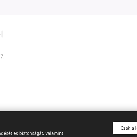
l
7.
A képeket biztosította:
Pexels
Csak a 
dését és biztonságát, valamint