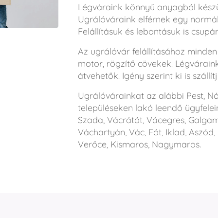
Légváraink könnyű anyagból készül
Ugrálóváraink elférnek egy normá
Felállításuk és lebontásuk is csup
Az ugrálóvár felállításához minden 
motor, rögzítő cövekek. Légvárai
átvehetők. Igény szerint ki is szállí
Ugrálóvárainkat az alábbi Pest, 
településeken lakó leendő ügyfelei
Szada, Vácrátót, Vácegres, Galgam
Váchartyán, Vác, Fót, Iklad, Aszód,
Verőce, Kismaros, Nagymaros.