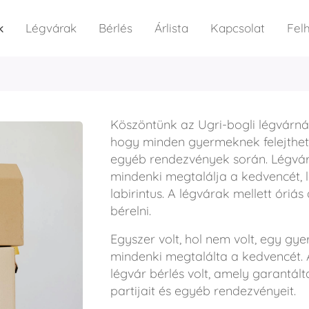
k
Légvárak
Bérlés
Árlista
Kapcsolat
Felh
Köszöntünk az Ugri-bogli légvárnál
hogy minden gyermeknek felejthet
egyéb rendezvények során. Légvára
mindenki megtalálja a kedvencét, 
labirintus. A légvárak mellett óriá
bérelni.
Egyszer volt, hol nem volt, egy gye
mindenki megtalálta a kedvencét. 
légvár bérlés volt, amely garantál
partijait és egyéb rendezvényeit.