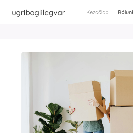
ugriboglilegvar
Kezdőlap
Rólun