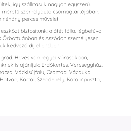
tek, így szállításuk nagyon egyszerű.
l méretű személyautó csomagtartójában.
án néhány perces művelet.
eszközt biztosítunk: alátét fólia, légbefúvó
nk Őrbottyánban és Aszódon személyesen
tjuk kedvező díj ellenében.
Nógrád, Heves vármegyei városokban,
nknek is ajánljuk: Erdőkertes, Veresegyház,
ácsa, Váckisújfalu, Csomád, Vácduka,
 Hatvan, Kartal, Szendehely, Katalinpuszta,