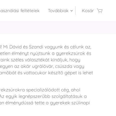
asználási feltételek
Továbbiak
Kosár
! Mi Dávid és Szandi vagyunk és célunk az,
etlen élményt nyújtsunk a gyerekzsúrok és
ink széles választékát kínáljuk, hogy
legyen az akár ugrálóvár, csúszda vagy
s amőbát és vattacukor készítő gépet is lehet
rekzsúrokra specializálódott cég, ahol
Az egyik legnépszerűbb szolgáltatásuk a
tan élménydússá tette a gyerekek szülinapi