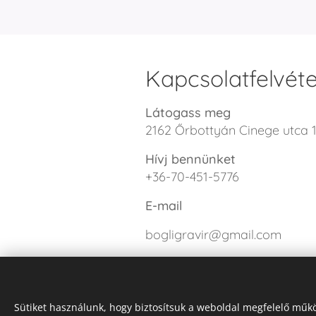
Kapcsolatfelvéte
Látogass meg
2162 Őrbottyán Cinege utca 1
Hívj bennünket
+36-70-451-5776
E-mail
bogligravir@gmail.com
Sütiket használunk, hogy biztosítsuk a weboldal megfelelő műkö