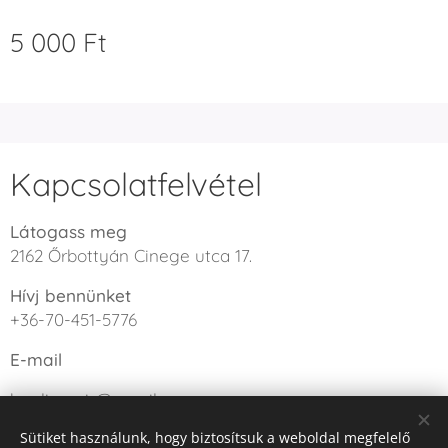
5 000
Ft
Kapcsolatfelvétel
Látogass meg
2162 Őrbottyán Cinege utca 17.
Hívj bennünket
+36-70-451-5776
E-mail
bogligravir@gmail.com
Sütiket használunk, hogy biztosítsuk a weboldal megfelelő